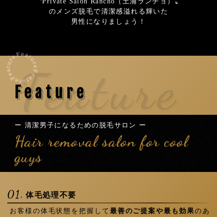
〝Private Salon Rancho（土浦ランチョ）〟
のメンズ脱毛で清潔感溢れる輝いた
男性になりましょう！
Feature
Feature
ー 清潔男子になるための脱毛サロン ー
Hair removal salon for cool
guys
01.
体毛処理不要
お客様の体毛状態を把握して
最善のご提案や最も効果
のあ