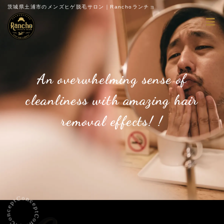
茨城県土浦市のメンズヒゲ脱毛サロン｜Ranchoランチョ
An overwhelming sense of
cleanliness with amazing hair
removal effects! !