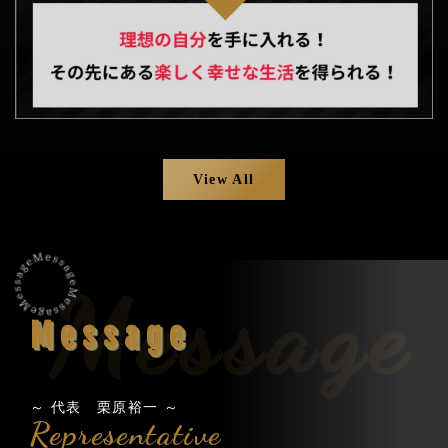
View All
Message
Message
～ 代表 栗原裕一 ～
Representative