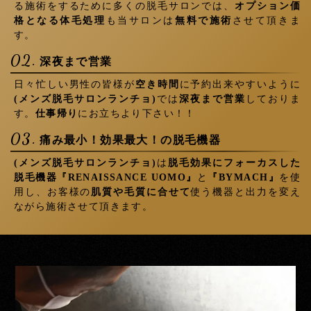
る施術をするために多くの脱毛サロンでは、
オプション価
格となる体毛処理
も当サロンは
無料で施術
させて頂きま
す。
02.
深夜まで営業
日々忙しい男性の皆様が
空き時間
に予約出来やすいように
(メンズ脱毛サロンランチョ)
では
深夜まで営業
しておりま
す。
仕事帰り
にお立ちより下さい！！
03.
痛み最小！効果最大！の脱毛機器
(メンズ脱毛サロンランチョ)
は
脱毛効果にフォーカスした
脱毛機器
『RENAISSANCE UOMO』
と
『BYMACH』
を使
用し、お客様の
肌質や毛質に合せて
使う機器と出力を変え
ながら施術させて頂きます。