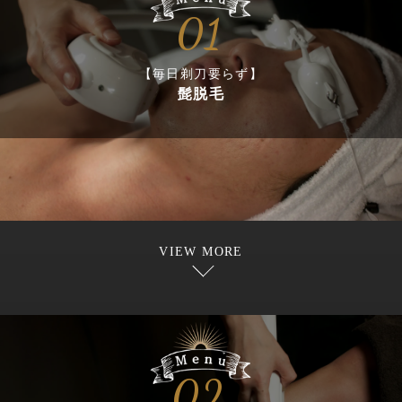
01
【毎日剃刀要らず】
髭脱毛
VIEW MORE
02