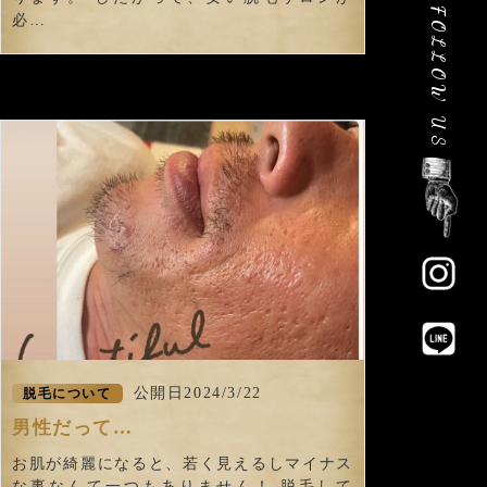
FOLLOW US
必…
公開日2024/3/22
脱毛について
男性だって…
お肌が綺麗になると、若く見えるしマイナス
な事なんて一つもありません！ 脱毛して