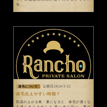
当…
公開日2024/3/22
脱毛について
体毛生えやすい時期？
気温の上がる春・夏になると、体毛が濃くな
る感じありません？ 寒い冬に比べ、夏の