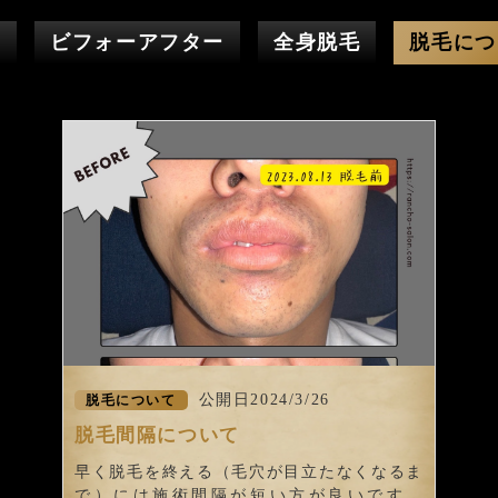
せ
ビフォーアフター
全身脱毛
脱毛につ
公開日2024/3/26
脱毛について
脱毛間隔について
早く脱毛を終える（毛穴が目立たなくなるま
で）には施術間隔が短い方が良いです。