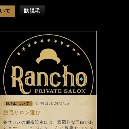
いて
髭脱毛
公開日2024/3/25
脱毛について
脱毛サロン選び
各サロンの価格設定には、意図的な理由があ
ります。 したがって、安い脱毛サロンが